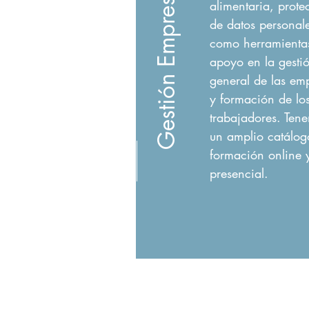
Gestión Empresarial
alimentaria, prote
de datos personale
como herramienta
apoyo en la gesti
general de las em
y formación de lo
trabajadores. Ten
un amplio catálog
formación online 
presencial.
© 2018 by AIDEJOVEN
Alianza Internacional para el Desarrollo de los 