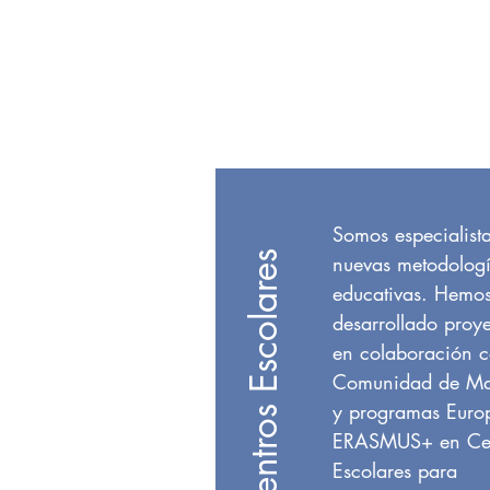
INICIO
QUIE
Somos especialist
Centros Escolares
nuevas metodolog
educativas. Hemo
desarrollado proye
en colaboración c
Comunidad de Ma
y programas Europ
ERASMUS+ en Cen
Escolares para