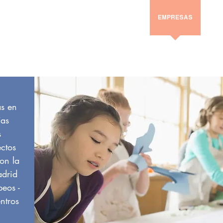
NES SOMOS
FORMACIÓN PARA EL EMPLEO
EMPRESAS
BLO
as en
ías
s
ctos
on la
drid
eos -
tros