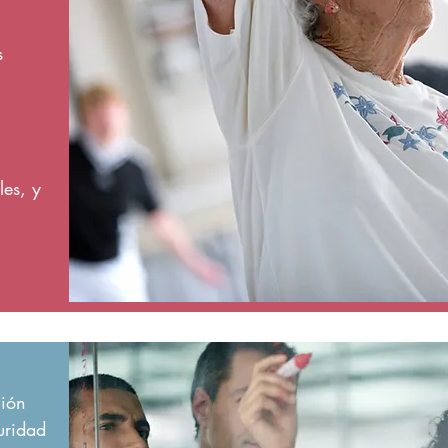
s
les, y
ción
uridad