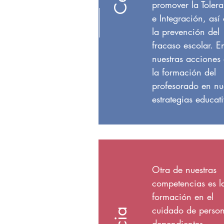
promover la Toler
e Integración, as
la prevención del
fracaso escolar. E
nuestras acciones 
la formación del
profesorado en nu
estrategias educat
Otra de nuestras
competencias es l
formación en el
cuidado de perso
dependientes.