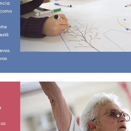
ancia
í como
ntre
está
evas
ivas
a
nas