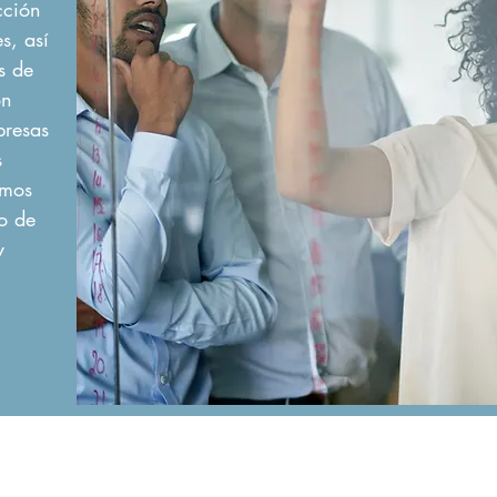
cción
s, así
s de
ón
presas
s
emos
o de
y
Aviso Legal y 
ES / +34 91 164 167 6
Jóvenes